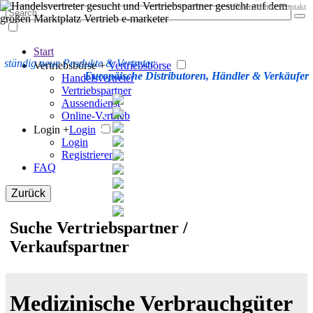
Datenschutz
Kontakt
Start
ständig neue Produkte & Vertreter
Vertriebsbörse +
Vertriebsbörse
Europäische Distributoren, Händler & Verkäufer
Handelsvertreter
Vertriebspartner
Aussendienst
Online-Vertrieb
Login +
Login
Login
Registrieren
FAQ
Zurück
Suche Vertriebspartner /
Verkaufspartner
Medizinische Verbrauchgüter